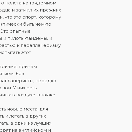
ого полета на тандемном
рдца и затмил их прежних
, что это спорт, которому
актически быть чем-то
. Это опытные
 и пилоты-тандемы, и
трастью к парапланеризму
испытать этот
еризме, причем
ятием. Как
рапланеристы, нередко
зон. У них есть
ных в воздухе, а также
ть новые места, для
ь и летать в других
тать, в одни из лучших
орят на английском и