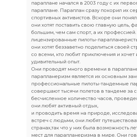
параплане начался в 2003 году с их перв
параплане. Параплан сразу покорил их се
спортивных активистов. Вскоре они поняли
они хотят поставить свою главную цель, ф
большим, чем сам спорт, а их профессией
лицензированные пилоты-парапланеристы
они хотят беззаветно поделиться своей с
со всеми, кто любит приключения и хочет 
удивительный опыт.
Они проводят много времени в параплан
парапланеризм является их основным зан
профессиональные пилоты-тандемные па
совершают тысячи полетов в тандеме за се
бесчисленное количество часов, проведен
они любят активный отдых,
и проводить время на природе, исследова
встреч с людьми, они любят путешествоват
странах,так что у них была возможность ле
мест для парапланеризма в мире. Они гов